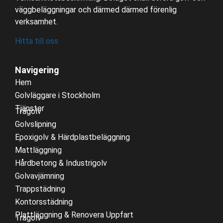
väggbeläggningar och därmed därmed förenlig
verksamhet.
Hitta till oss
Navigering
Hem
Golvläggare i Stockholm
Tjänster
Trägolv
Golvslipning
Epoxigolv & Härdplastbeläggning
Mattläggning
Hårdbetong & Industrigolv
Golvavjämning
Trappstädning
Kontorsstädning
Plattläggning & Renovera Uppfart
Trägolv