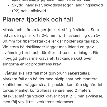
Skydd: handskar, skyddsglasögon, andningsskydd
(P2) och knäskydd
Planera tjocklek och fall
Minsta och största lagertjocklek står på säcken. Som
riktvärden gäller ofta 2–5 mm för finavjämning och 5–
30 mm för fiberförstärkt eller där höjder ska tas upp.
Vid stora höjdskillnader lägger man ibland en grov
avjämning först, och därefter ett tunnare finlager. För
inbyggd golvvärme krävs ett täckande skikt över
slingorna enligt produktens krav.
I våtrum ska rätt fall mot golvbrunn säkerställas.
Markera fall och höjder med nivåpinnar och montera
kantlist mot väggar så att spacklet kan röra sig när det
torkar. Planhet kontrolleras senare med 2 meters
rätskiva; många ytskikt kräver högst 2–3 mm avvikelse,
men följ ytskiktstillverkarens toleranser.