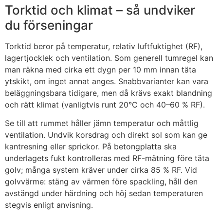
Torktid och klimat – så undviker
du förseningar
Torktid beror på temperatur, relativ luftfuktighet (RF),
lagertjocklek och ventilation. Som generell tumregel kan
man räkna med cirka ett dygn per 10 mm innan täta
ytskikt, om inget annat anges. Snabbvarianter kan vara
beläggningsbara tidigare, men då krävs exakt blandning
och rätt klimat (vanligtvis runt 20°C och 40–60 % RF).
Se till att rummet håller jämn temperatur och måttlig
ventilation. Undvik korsdrag och direkt sol som kan ge
kantresning eller sprickor. På betongplatta ska
underlagets fukt kontrolleras med RF-mätning före täta
golv; många system kräver under cirka 85 % RF. Vid
golvvärme: stäng av värmen före spackling, håll den
avstängd under härdning och höj sedan temperaturen
stegvis enligt anvisning.