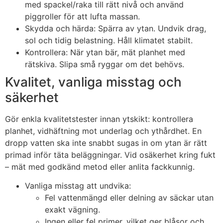
med spackel/raka till rätt nivå och använd
piggroller för att lufta massan.
Skydda och härda: Spärra av ytan. Undvik drag,
sol och tidig belastning. Håll klimatet stabilt.
Kontrollera: När ytan bär, mät planhet med
rätskiva. Slipa små ryggar om det behövs.
Kvalitet, vanliga misstag och
säkerhet
Gör enkla kvalitetstester innan ytskikt: kontrollera
planhet, vidhäftning mot underlag och ythårdhet. En
dropp vatten ska inte snabbt sugas in om ytan är rätt
primad inför täta beläggningar. Vid osäkerhet kring fukt
– mät med godkänd metod eller anlita fackkunnig.
Vanliga misstag att undvika:
Fel vattenmängd eller delning av säckar utan
exakt vägning.
Ingen eller fel primer, vilket ger blåsor och