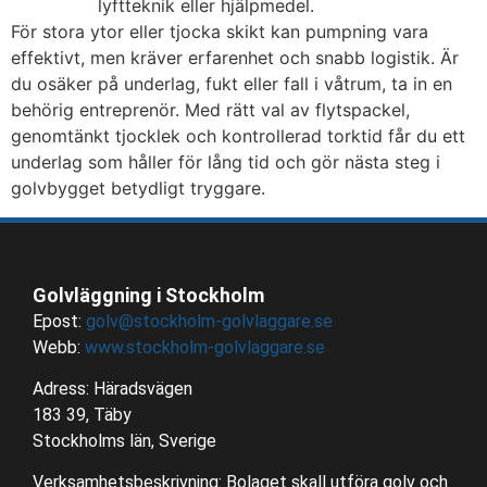
lyftteknik eller hjälpmedel.
För stora ytor eller tjocka skikt kan pumpning vara
effektivt, men kräver erfarenhet och snabb logistik. Är
du osäker på underlag, fukt eller fall i våtrum, ta in en
behörig entreprenör. Med rätt val av flytspackel,
genomtänkt tjocklek och kontrollerad torktid får du ett
underlag som håller för lång tid och gör nästa steg i
golvbygget betydligt tryggare.
Golvläggning i Stockholm
Epost:
golv@stockholm-golvlaggare.se
Webb:
www.stockholm-golvlaggare.se
Adress: Häradsvägen
183 39, Täby
Stockholms län, Sverige
Verksamhetsbeskrivning: Bolaget skall utföra golv och