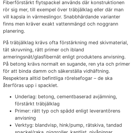
Fiberförstärkt flytspackel används där konstruktionen
rör sig mer, till exempel över träbjälklag eller där man
vill kapsla in värmeslingor. Snabbhärdande varianter
finns men kräver exakt vattenmängd och noggrann
planering.
På träbjälklag krävs ofta förstärkning med skivmaterial,
tät skruvning, rätt primer och ibland
armeringsnät/glasfibernät enligt produktens anvisning.
På betong krävs normalt en sugande, ren yta och primer
för att binda damm och säkerställa vidhäftning.
Respektera alltid befintliga rörelsefogar – de ska
återföras upp i spacklet.
Underlag: betong, cementbaserad avjämning,
förstärkt träbjälklag
Primer: rätt typ och spädd enligt leverantörens
anvisning
Verktyg: blandvisp, hink/pump, rätskiva, tandad
spackel/raka, piggroller, kantlist, nivåpinnar