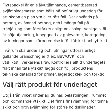
Flytspackel är en självutjämnande, cementbaserad
avjämningsmassa som hälls på befintligt underlag för
att skapa en plan yta eller rätt fall. Det används på
betong, avjämnad betong, och i många fall på
träbjälklag som förstärkts enligt anvisning. Vanliga skäl
är höjdutjämning, inbyggnad av golvvärme, korrigering
av lutningar samt förberedelse inför tätskikt och ytskikt.
I våtrum ska underlag och lutningar utföras enligt
gällande branschregler (t.ex. BBV/GVK) och
ytskiktstillverkarens krav. Kontrollera alltid underlagets
fukt innan täta ytskikt läggs och följ produktens
tekniska datablad för primer, lagertjocklek och torktid.
Välj rätt produkt för underlaget
Utgå från vilket underlag du har, belastningen i rummet
och kommande ytskikt. Det finns finavjämning för tunna
skikt och grovavjämning för större höjdskillnader.