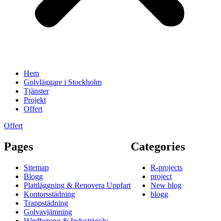
Hem
Golvläggare i Stockholm
Tjänster
Projekt
Offert
Offert
Pages
Categories
Sitemap
R-projects
Blogg
project
Plattläggning & Renovera Uppfart
New blog
Kontorsstädning
blogg
Trappstädning
Golvavjämning
Hårdbetong & Industrigolv