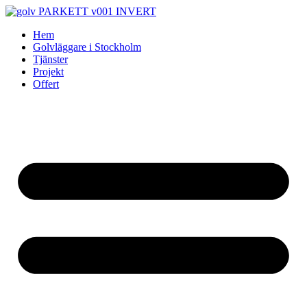
Skip
to
Hem
content
Golvläggare i Stockholm
Tjänster
Projekt
Offert