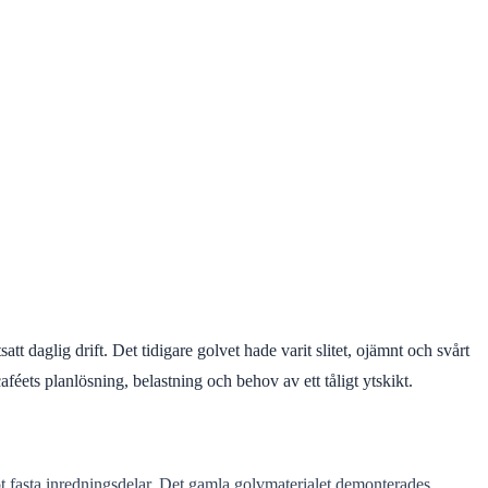
t daglig drift. Det tidigare golvet hade varit slitet, ojämnt och svårt
féets planlösning, belastning och behov av ett tåligt ytskikt.
t fasta inredningsdelar. Det gamla golvmaterialet demonterades