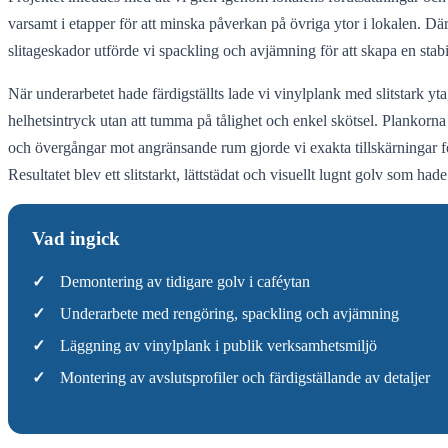
varsamt i etapper för att minska påverkan på övriga ytor i lokalen. D
slitageskador utförde vi spackling och avjämning för att skapa en sta
När underarbetet hade färdigställts lade vi vinylplank med slitstark y
helhetsintryck utan att tumma på tålighet och enkel skötsel. Plankorna 
och övergångar mot angränsande rum gjorde vi exakta tillskärningar för 
Resultatet blev ett slitstarkt, lättstädat och visuellt lugnt golv som ha
Vad ingick
✓
Demontering av tidigare golv i caféytan
✓
Underarbete med rengöring, spackling och avjämning
✓
Läggning av vinylplank i publik verksamhetsmiljö
✓
Montering av avslutsprofiler och färdigställande av detaljer