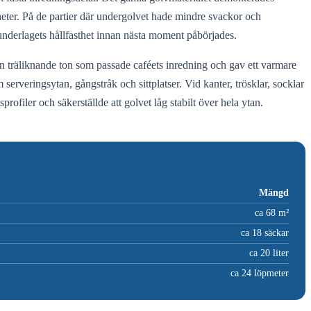
heter. På de partier där undergolvet hade mindre svackor och
 underlagets hållfasthet innan nästa moment påbörjades.
 en träliknande ton som passade caféets inredning och gav ett varmare
erveringsytan, gångstråk och sittplatser. Vid kanter, trösklar, socklar
ofiler och säkerställde att golvet låg stabilt över hela ytan.
Mängd
ca 68 m²
ca 18 säckar
ca 20 liter
ca 24 löpmeter