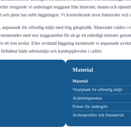
ärefter rengjorde vi underlaget noggrant från limrester, damm och ojämn
bil och jämn bas inför läggningen. Vi kontrollerade även fuktnivåer och
ta, anpassade för offentlig miljö med hög gångtrafik. Materialet valdes i
monterades med stor noggrannhet för att ge ett enhetligt mönster genom s
ett rent avslut. Efter avslutad läggning monterade vi anpassade avslutspr
de förbättrat både arbetsmiljö och kundupplevelse i caféet.
Material
Material
Vinylplank för offentlig miljö
Avjämningsmassa
Primer för undergolv
Avslutsprofiler och listmaterial